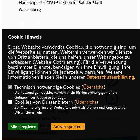
Homepage der CDU-Fraktion im Rat der Stadt
Wassenberg
Cookie Hinweis
Diese Webseite verwendet Cookies, die notwendig sind, um
IMPRESSUM
DATENSCHUTZ
KONTAKT
die Webseite zu nutzen. Weiterhin verwenden wir Dienste
von Drittanbietern, die uns helfen, unser Webangebot zu
CDU NRW
verbessern (Website-Optmierung). Für die Verwendung
bestimmter Dienste, benötigen wir Ihre Einwilligung. Ihre
Einwilligung können Sie jederzeit widerrufen. Weitere
Informationen finden Sie in unserer
Datenschutzerklärung
.
CDU Deutschlands
Technisch notwendige Cookies (
Übersicht
)
Die notwendigen Cookies werden allein für den ordnungsgemäßen
CDU Wassenberg
Gebrauch der Webseite benötigt.
Cookies von Drittanbietern (
Übersicht
)
Zur Optimierung unserer Webseite binden wir Dienste und Angebote von
@2026 Christlich Demokratische
Realisation: Sharkness Media
Drittanbietern ein.
Union Deutschlands (CDU),
GmbH & Co. KG
Kreisverband Heinsberg
Alle akzeptieren
Auswahl speichern
Alle Rechte vorbehalten.