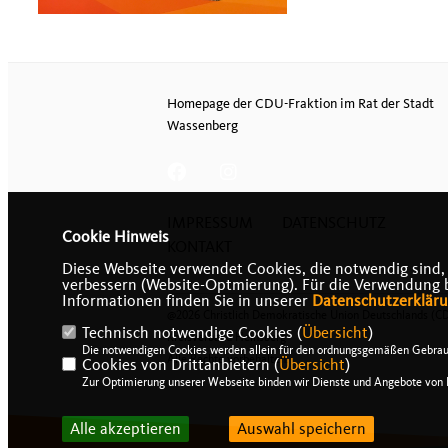
Homepage der CDU-Fraktion im Rat der Stadt
Wassenberg
IMPRESSUM
DATENSCHUTZ
Cookie Hinweis
KONTAKT
Diese Webseite verwendet Cookies, die notwendig sind,
verbessern (Website-Optmierung). Für die Verwendung bes
Informationen finden Sie in unserer
Datenschutzerklär
@2026 Christlich Demokratische Union Deutschlands (C
Technisch notwendige Cookies (
Übersicht
)
Kreisverband Heinsberg
Die notwendigen Cookies werden allein für den ordnungsgemäßen Gebrau
Alle Rechte vorbehalten.
Cookies von Drittanbietern (
Übersicht
)
Zur Optimierung unserer Webseite binden wir Dienste und Angebote von D
Alle akzeptieren
Auswahl speichern